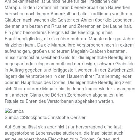
Am bekanntesten ist Sumba heute für die Traditionen der
Marapu. In den Dörfern mit ihren bienenkorbartigen Bauwerken
herrschen noch immer Ahnenkult und alte Traditionen vor. Ihrem
Glauben nach wachen die Geister der Ahnen über die Lebenden,
die man am besten mit Ritualen und Zeremonien bei Laune hält.
Ein ganz besonderes Ereignis ist die Beerdigung eines
Familienmitgliedes, die sich über mehrere Monate oder gar Jahre
hinziehen kann. Da die Marapu ihre Verstorbenen noch in extrem
aufwändigen, großen und teuren Megalith-Gräbern bestatten,
muss zunächst ausreichend Geld für die eigentliche Beerdigung
angespart oder eingesammelt und der riesige, schwere Grabstein
in Auftrag gegeben und fertiggestellt werden. In der Zwischenzeit
lagern die Verstorbenen in den Häusern ihrer Familienmitglieder
oder im Haupthaus des Dorfes. Die eigentliche Beerdigung zieht
sich über mehrere Monate hin, in denen immer wieder zusammen
mit anderen Clans und Dörfern Zeremonien abgehalten und
Rituale zu Ehren des Verstorbenen abgehalten werden.
Sumba ©iStockphoto/Christophe Cerisier
Auf Sumba lässt sich aber nicht nur hervorragend eine fast
ausgestorbene Lebensweise studieren, die Insel bietet auch
einige wunderschöne Fleckchen zum Erholen, Surfen und