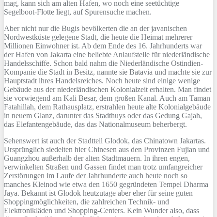
mag, kann sich am alten Hafen, wo noch eine seetüchtige
Segelboot-Flotte liegt, auf Spurensuche machen.
Aber nicht nur die Bugis bevölkerten die an der javanischen
Nordwestküste gelegene Stadt, die heute die Heimat mehrerer
Millionen Einwohner ist. Ab dem Ende des 16. Jahrhunderts war
der Hafen von Jakarta eine beliebte Anlaufstelle für niederländische
Handelsschiffe. Schon bald nahm die Niederländische Ostindien-
Kompanie die Stadt in Besitz, nannte sie Batavia und machte sie zur
Hauptstadt ihres Handelsreiches. Noch heute sind einige wenige
Gebäude aus der niederländischen Kolonialzeit erhalten. Man findet
sie vorwiegend am Kali Besar, dem großen Kanal. Auch am Taman
Fatahillah, dem Rathausplatz, erstrahlen heute alte Kolonialgebäude
in neuem Glanz, darunter das Stadthuys oder das Gedung Gajah,
das Elefantengebäude, das das Nationalmuseum beherbergt.
Sehenswert ist auch der Stadtteil Glodok, das Chinatown Jakartas.
Ursprünglich siedelten hier Chinesen aus den Provinzen Fujian und
Guangzhou außerhalb der alten Stadtmauern. In ihren engen,
verwinkelten Straßen und Gassen findet man trotz umfangreicher
Zerstörungen im Laufe der Jahrhunderte auch heute noch so
manches Kleinod wie etwa den 1650 gegründeten Tempel Dharma
Jaya. Bekannt ist Glodok heutzutage aber eher für seine guten
Shoppingmöglichkeiten, die zahlreichen Technik- und
Elektronikläden und Shopping-Centers. Kein Wunder also, dass