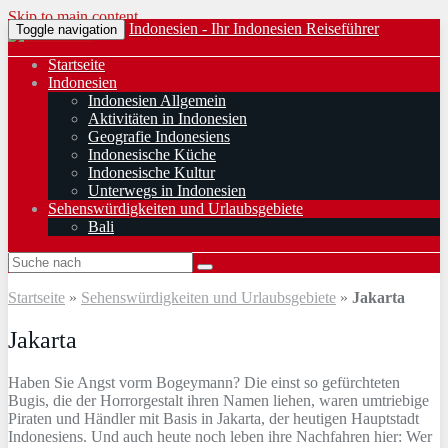
Skip to main content
Indonesien - Ihr Indonesien Reiseführer
Toggle navigation
Startseite
Indonesien
Indonesien Allgemein
Aktivitäten in Indonesien
Geografie Indonesiens
Indonesische Küche
Indonesische Kultur
Unterwegs in Indonesien
Sehenswürdigkeiten und Urlaubsgebiete
Bali
Startseite
»
Sehenswürdigkeiten und Urlaubsgebiete
»
Jakarta
Jakarta
Haben Sie Angst vorm Bogeymann? Die einst so gefürchteten
Bugis, die der Horrorgestalt ihren Namen liehen, waren umtriebige
Piraten und Händler mit Basis in Jakarta, der heutigen Hauptstadt
Indonesiens. Und auch heute noch leben ihre Nachfahren hier: Wer